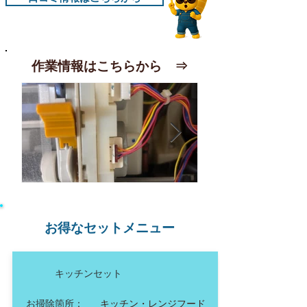
作業情報はこちらから ⇒
ダイキンおそうじ機能付
天カセエアコ
きエアコンクリーニング
お得なセットメニュー
天カセエアコン4方向
飲食店のお客様で、毎
右の壁とエアコンの隙間が1センチ位し
す。 来週は、事務所
か無いため、電装バックスから外す事が
ングに呼んで頂いてい
キッチンセット
出来ない為、別ルートでユニットを分解
しました。 上と下の取付を間違わない様
お掃除箇所：
キッチン・レンジフード
に、スマホでハイチーズ！