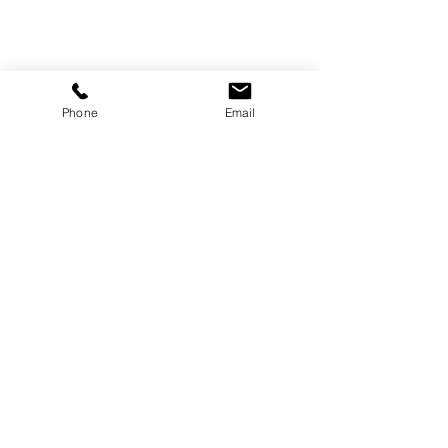
Phone
Email
コメント
天カセエアコン
コメントを追加…
エアコンクリー
は、お早めに！