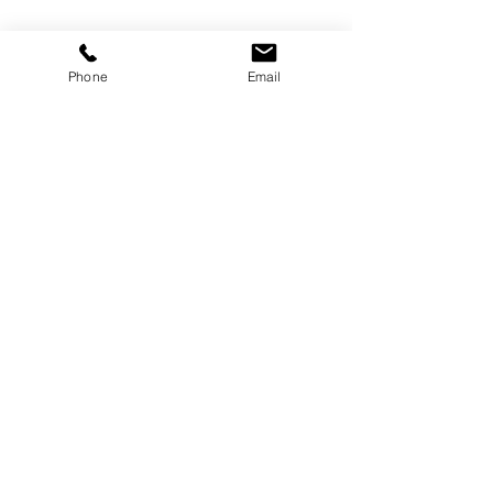
Phone
Email
コメント
天カセエアコン
コメントを追加…
エアコンクリー
は、お早めに！
おそうじ屋さんラクーン
〒194-0211 町田市相原町597-274
TEL :
090-2667-9954