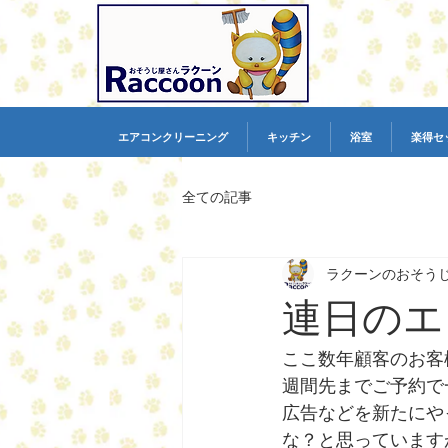
エアコンクリーニング
キッチン
浴室
楽得セ
全ての記事
ラクーンのおそう
連日のエ
ここ数年顧客のお客
週間先までご予約で
広告などを新たにや
な？と思っています