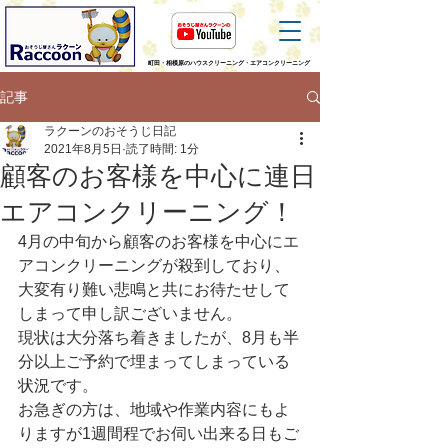
町田・相模原のハウスクリーニング・エアコンクリーニング
記事
ラクーンのおそうじ日記
2021年8月5日
読了時間: 1分
顧客のお客様を中心に連日
エアコンクリーニング！
4月の中旬から顧客のお客様を中心にエ
アコンクリーニングが殺到しており、
大変有り難い悲鳴と共にお待たせして
しまって申し訳ございません。
現状は大分落ち着きましたが、8月も半
分以上ご予約で埋まってしまっている
状況です。
お急ぎの方は、地域や作業内容にもよ
りますが1週間程でお伺い出来る日もご